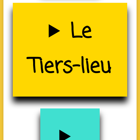
Uzerche
Le
(19)
Tiers-lieu