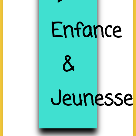
Enfance
&
Jeunesse