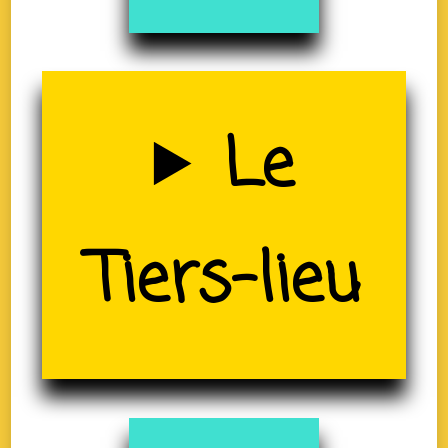
Uzerche
Le
(19)
Tiers-lieu