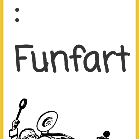
:
Funfart