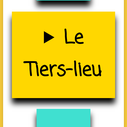
Uzerche
Le
(19)
Tiers-lieu