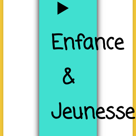
Enfance
&
Jeunesse