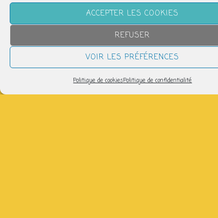
ACCEPTER LES COOKIES
REFUSER
VOIR LES PRÉFÉRENCES
Politique de cookies
Politique de confidentialité
QUAND
dimanche 25 janvier
17h30 > 19h30
AJOUTER AU CALENDRIER
Télécharger ICS
Calendrier Google
Fanfare electro funk acoustique, jubilatoire et bientôt