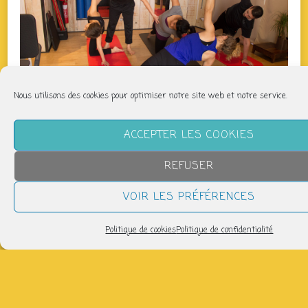
Nous utilisons des cookies pour optimiser notre site web et notre service.
ACCEPTER LES COOKIES
QUAND
REFUSER
jeudi 26 février
VOIR LES PRÉFÉRENCES
12h45 > 13h45
Politique de cookies
Politique de confidentialité
AJOUTER AU CALENDRIER
Télécharger ICS
Calendrier Google
Salle de danse