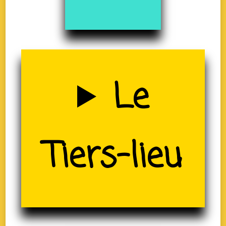
Uzerche
Le
(19)
Tiers-lieu