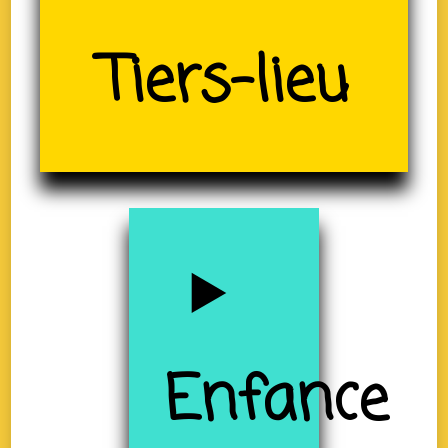
Tiers-lieu
(19)
Enfance