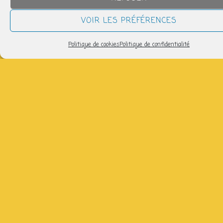
QUAND
VOIR LES PRÉFÉRENCES
mardi 24 février
Politique de cookies
Politique de confidentialité
14h30 > 17h00
AJOUTER AU CALENDRIER
Télécharger ICS
Calendrier Google
Venez réparer, broder, tricoter avec Claire : 06 86 57 17
51 (gratuit)
Partager