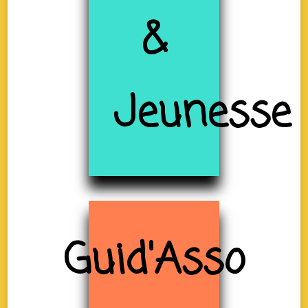
&
Jeunesse
Guid'Asso