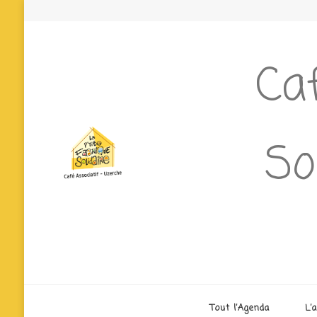
Caf
So
Tout l’Agenda
L’