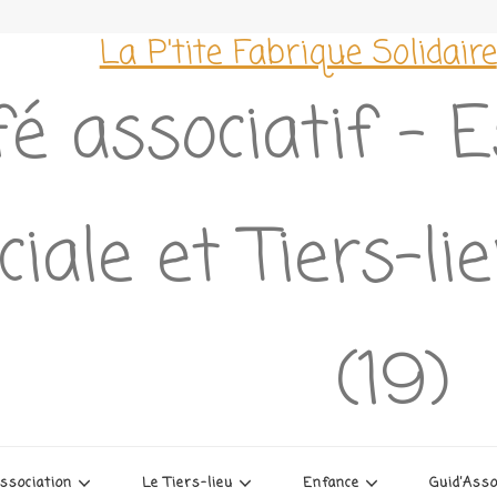
La P'tite Fabrique Solidaire
é associatif – 
ciale et Tiers-l
(19)
association
Le Tiers-lieu
Enfance
Guid’Ass