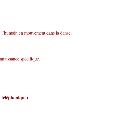
Google
iCalendar
Office 365
dre l’humain en mouvement dans la danse,
nnaissance spécifique.
l téléphonique)