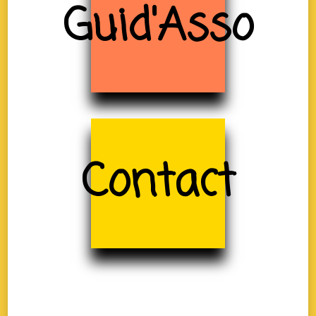
Guid'Asso
Contact