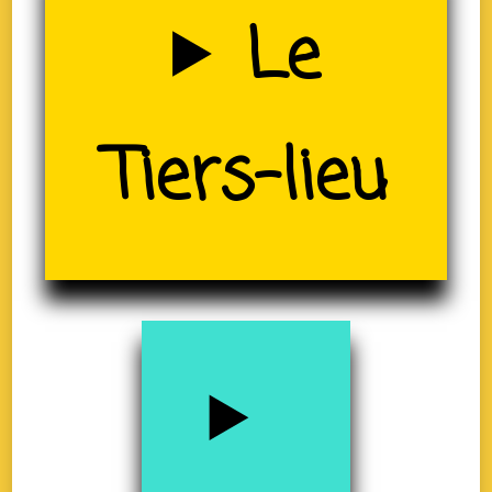
Uzerche
Le
(19)
Tiers-lieu