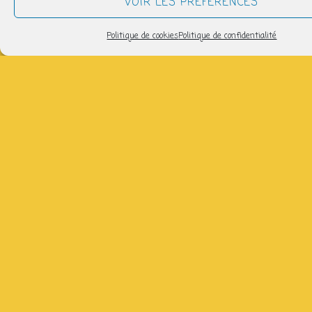
VOIR LES PRÉFÉRENCES
samedi 7 février
Politique de cookies
Politique de confidentialité
15h00 > 17h00
AJOUTER AU CALENDRIER
Télécharger ICS
Calendrier Google
avec Bukurije, semaines paires, salle 3 du Lycée de
garçons ( gratuit)
Partager
NOUS SUIVRE