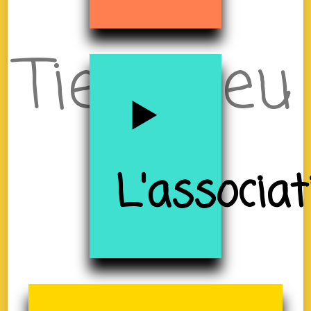
Tiers-lieu
à
L'associat