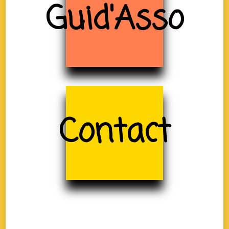
Guid'Asso
Contact