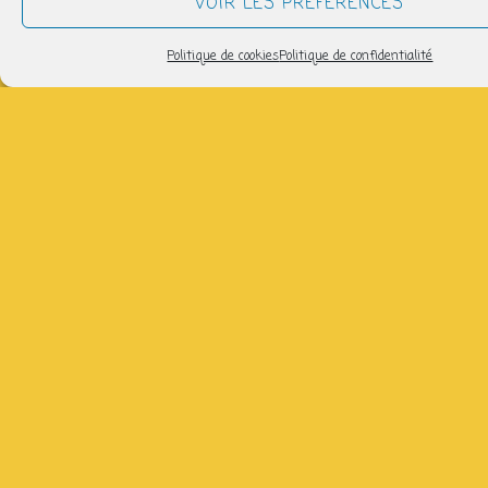
VOIR LES PRÉFÉRENCES
samedi 21 février
Politique de cookies
Politique de confidentialité
15h00 > 17h00
AJOUTER AU CALENDRIER
Télécharger ICS
Calendrier Google
avec Bukurije, semaines paires, salle 3 du Lycée de
garçons ( gratuit)
Partager
NOUS SUIVRE