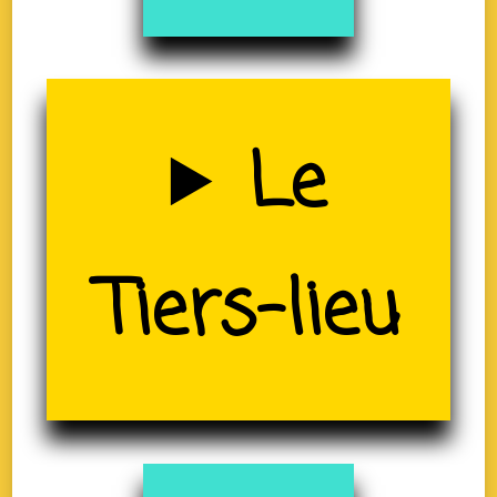
Uzerche
Le
(19)
Tiers-lieu