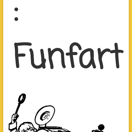
:
Funfart