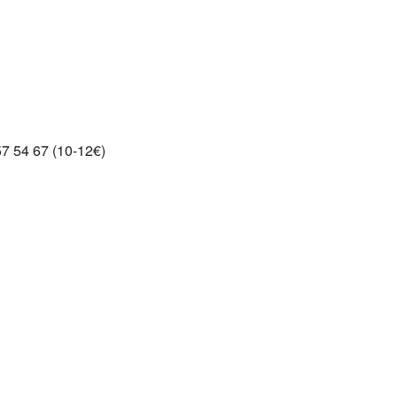
Google
iCalendar
Office 365
7 54 67 (10-12€)