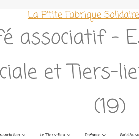
La P'tite Fabrique Solidaire
é associatif – 
ciale et Tiers-l
(19)
association
Le Tiers-lieu
Enfance
Guid’Ass