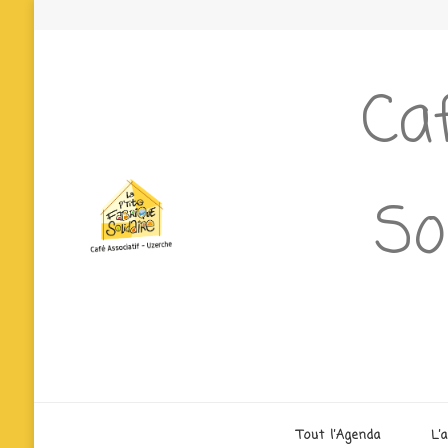
Caf
So
Tout l’Agenda
L’