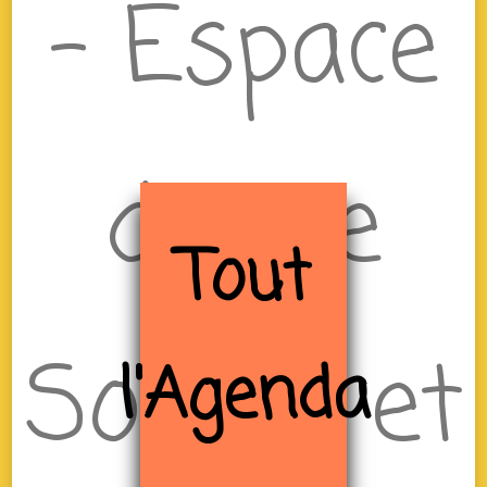
– Espace
de Vie
Tout
Sociale et
l'Agenda