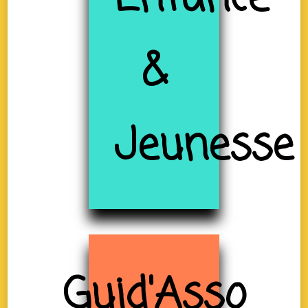
&
Jeunesse
Guid'Asso