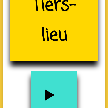
(19)
Tiers-
lieu