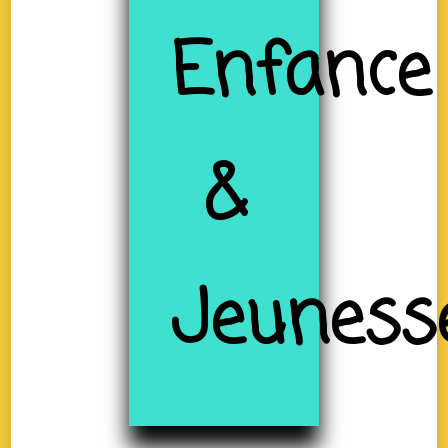
Enfance
&
Jeuness