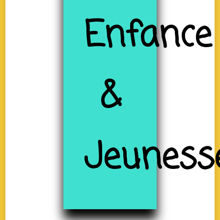
Enfance
&
Jeuness