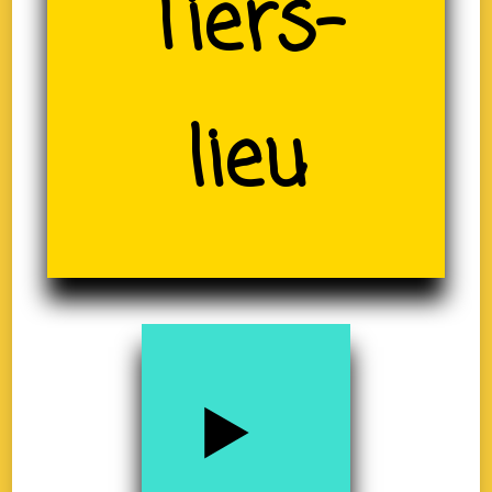
(19)
Tiers-
lieu