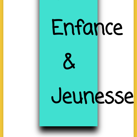
Enfance
&
Jeunesse