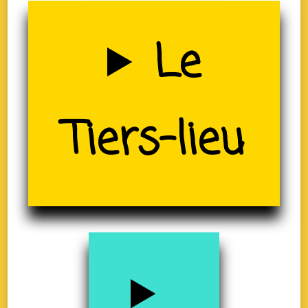
Uzerche
Le
(19)
Tiers-lieu