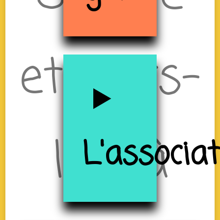
et Tiers-
lieu à
L'associa