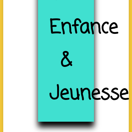
Enfance
&
Jeunesse