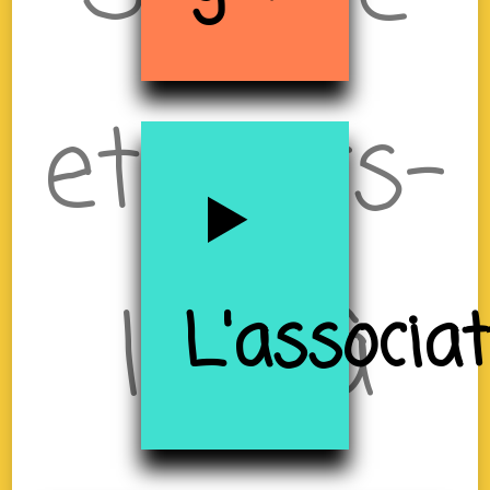
et Tiers-
lieu à
L'associa