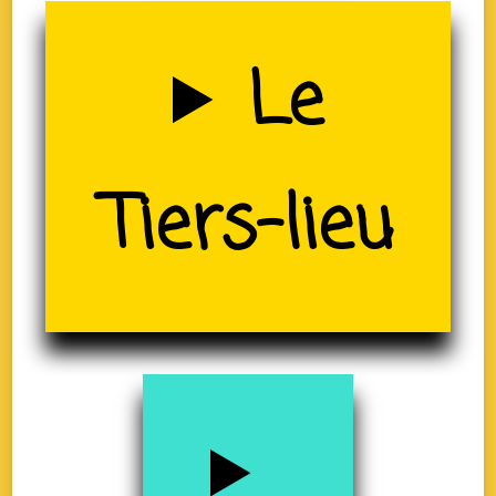
Uzerche
Le
(19)
Tiers-lieu