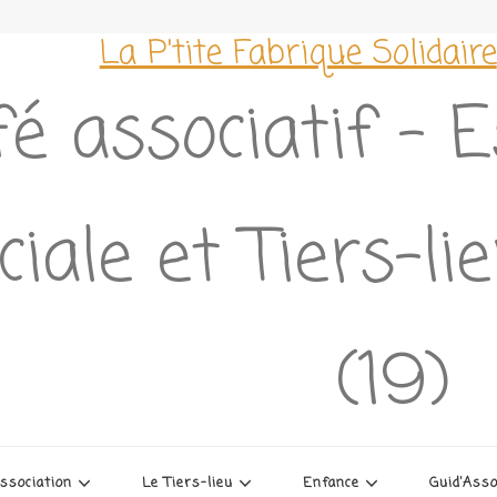
La P'tite Fabrique Solidaire
é associatif – 
ciale et Tiers-l
(19)
association
Le Tiers-lieu
Enfance
Guid’Ass