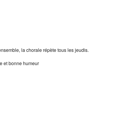
Google
iCalendar
Office 365
ensemble, la chorale répète tous les jeudis.
oie et bonne humeur