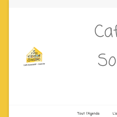
Caf
So
Tout l’Agenda
L’