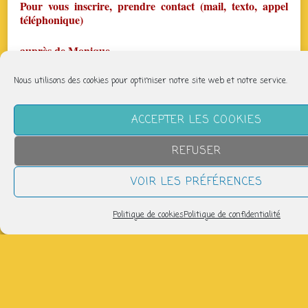
Pour vous inscrire, prendre contact (mail, texto, appel
téléphonique)
auprès de Monique
06 18 55 48 19
Nous utilisons des cookies pour optimiser notre site web et notre service.
mail :
parcheminfaisant@gmail.com
ACCEPTER LES COOKIES
page fb : Biodanza Limoges Par Chemin Faisant
REFUSER
https://www.facebook.com/BIODANZALIM87
VOIR LES PRÉFÉRENCES
Chaque lundi à partir de 19h30 – Salle Jean Jaurès. –
Politique de cookies
Politique de confidentialité
Prix dégressif, si vous prenez plusieurs séances. La
première séance est à tarif réduit !
Partager