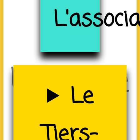
à
L'associ
Uzerche
Le
Tiers-