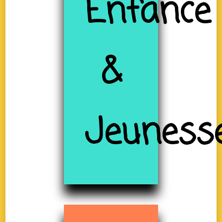
Enfance
&
Jeuness