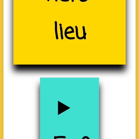
(19)
lieu