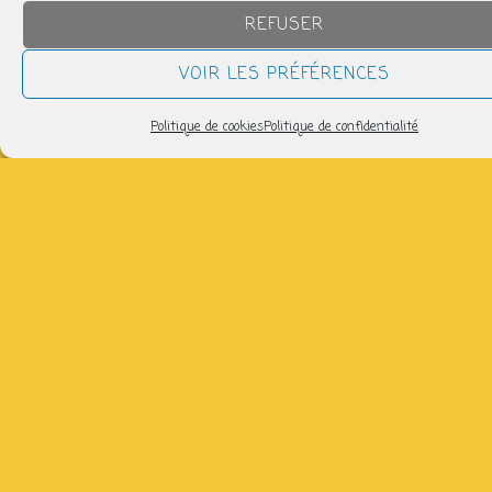
REFUSER
VOIR LES PRÉFÉRENCES
Politique de cookies
Politique de confidentialité
QUAND
dimanche 1 septembre
14h30 > 17h30
AJOUTER AU CALENDRIER
Télécharger ICS
Calendrier Google
Venez apprendre à conter tout plein de belles histoires
avec Virginie : 06 41 92 50 65 (gratuit)
Partager