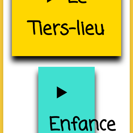
Tiers-lieu
(19)
Enfance