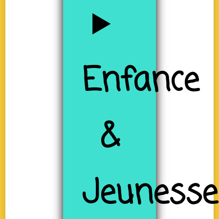
Enfance
&
Jeunesse