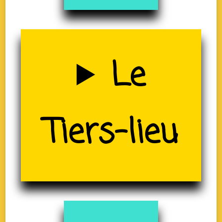
Uzerche
Le
(19)
Tiers-lieu