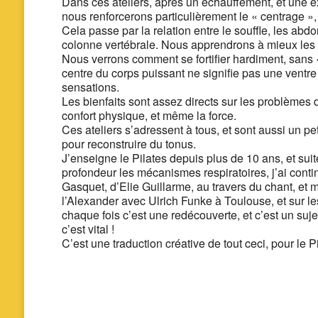
Dans ces ateliers, après un échauffement, et une e
nous renforcerons particulièrement le « centrage »,
Cela passe par la relation entre le souffle, les ab
colonne vertébrale. Nous apprendrons à mieux les c
Nous verrons comment se fortifier hardiment, sans «
centre du corps puissant ne signifie pas une ventre
sensations.
Les bienfaits sont assez directs sur les problèmes de
confort physique, et même la force.
Ces ateliers s’adressent à tous, et sont aussi un 
pour reconstruire du tonus.
J’enseigne le Pilates depuis plus de 10 ans, et sui
profondeur les mécanismes respiratoires, j’ai conti
Gasquet, d’Elie Guillarme, au travers du chant, et
l’Alexander avec Ulrich Funke à Toulouse, et sur le
chaque fois c’est une redécouverte, et c’est un sujet
c’est vital !
C’est une traduction créative de tout ceci, pour le 