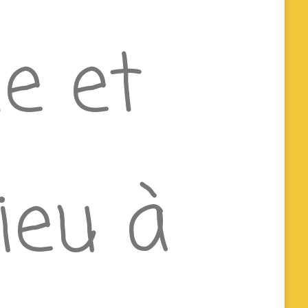
le et
lieu à