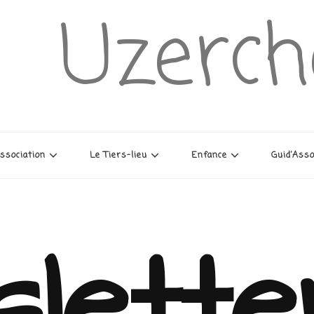
Uzerch
association
Le Tiers-lieu
Enfance
Guid’Ass
lette