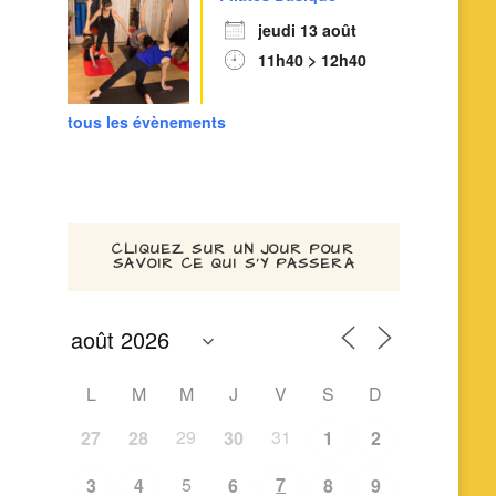
jeudi 13 août
11h40 > 12h40
tous les évènements
CLIQUEZ SUR UN JOUR POUR
SAVOIR CE QUI S’Y PASSERA
L
M
M
J
V
S
D
29
31
27
28
30
1
2
5
7
3
4
6
8
9