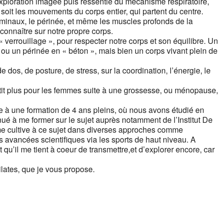
xploration imagée puis ressentie du mécanisme respiratoire,
 soit les mouvements du corps entier, qui partent du centre.
dominaux, le périnée, et même les muscles profonds de la
onnaître sur notre propre corps.
 verrouillage », pour respecter notre corps et son équilibre. Un
 ou un périnée en « béton », mais bien un corps vivant plein de
 dos, de posture, de stress, sur la coordination, l’énergie, le
petit plus pour les femmes suite à une grossesse, ou ménopause,
te à une formation de 4 ans pleins, où nous avons étudié en
nué à me former sur le sujet auprès notamment de l’Institut De
 me cultive à ce sujet dans diverses approches comme
s avancées scientifiques via les sports de haut niveau. A
 qu’il me tient à coeur de transmettre,et d’explorer encore, car
Pilates, que je vous propose.