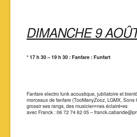
DIMANCHE 9 AOÛ
* 17 h 30 – 19 h 30 : Fanfare : Funfart
Fanfare electro funk acoustique, jubilatoire et bie
morceaux de fanfare (TooManyZooz, LGMX, Sons Of 
grossir ses rangs, des musicien•nes éclairé•es
avec Franck : 06 72 74 62 05 – franck.cabande@p