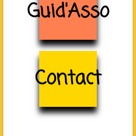
Guid'Asso
Contact