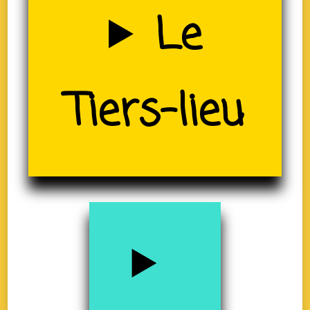
Uzerche
Le
(19)
Tiers-lieu