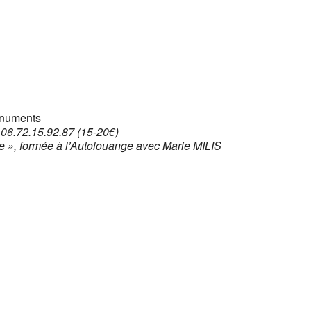
Google
iCalendar
Office 365
monuments
: 06.72.15.92.87 (15-
20€)
ure », formée à l’Autolouange avec Marie MILIS