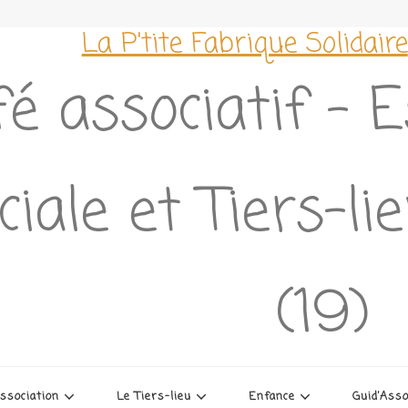
La P'tite Fabrique Solidaire
é associatif – 
ciale et Tiers-l
(19)
association
Le Tiers-lieu
Enfance
Guid’Ass