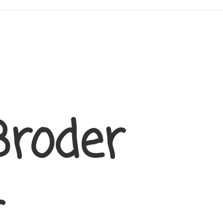
Broder
r