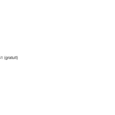
Google
iCalendar
Office 365
1 (gratuit)