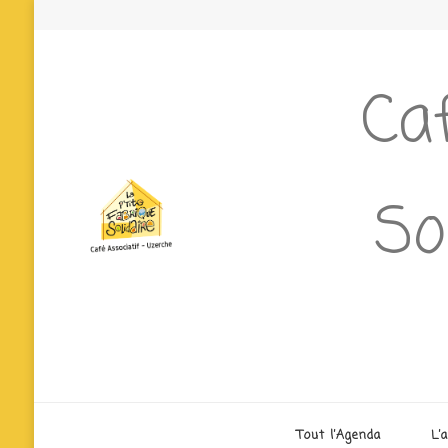
Caf
So
Tout l’Agenda
L’