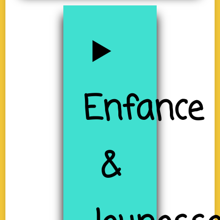
Enfance
&