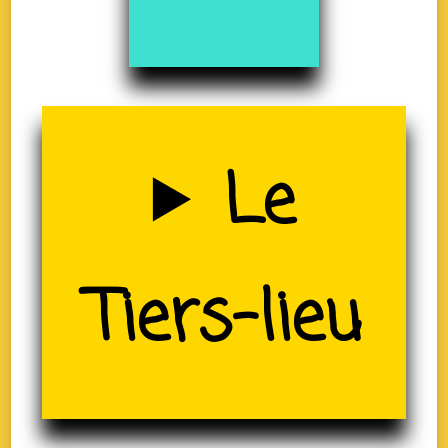
Uzerche
Le
(19)
Tiers-lieu