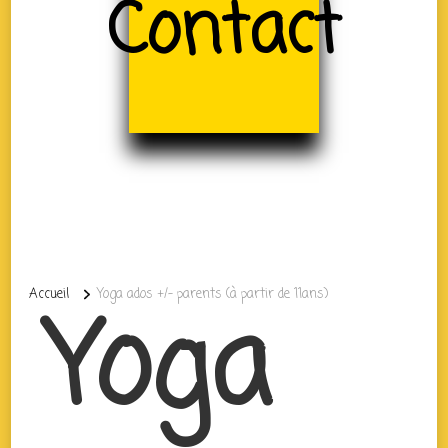
Contact
Accueil
Yoga ados +/- parents (à partir de 11ans)
Yoga