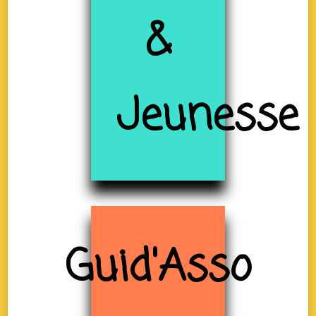
&
Jeunesse
Guid'Asso