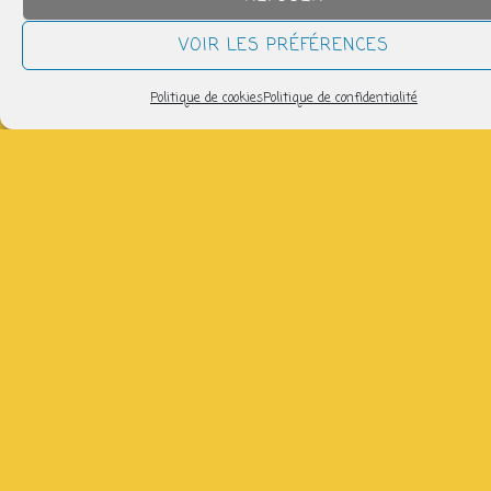
QUAND
VOIR LES PRÉFÉRENCES
mardi 26 août
Politique de cookies
Politique de confidentialité
14h30 > 17h00
AJOUTER AU CALENDRIER
Télécharger ICS
Calendrier Google
Venez réparer, broder, tricoter avec Claire : 06 86 57 17
51 (gratuit)
Partager