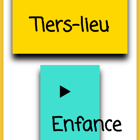
Tiers-lieu
(19)
Enfance