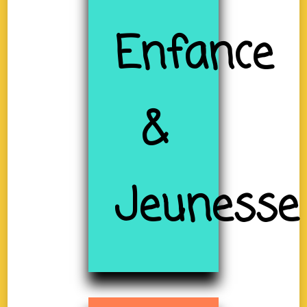
Enfance
&
Jeunesse