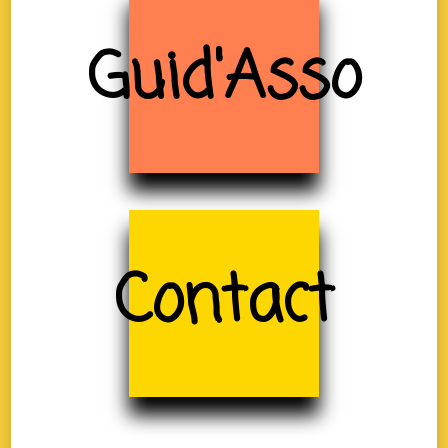
Guid'Asso
Contact