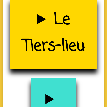
Uzerche
Le
Tiers-lieu
(19)