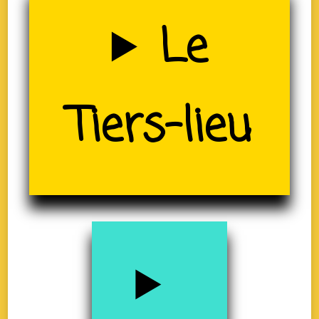
Uzerche
Le
(19)
Tiers-lieu