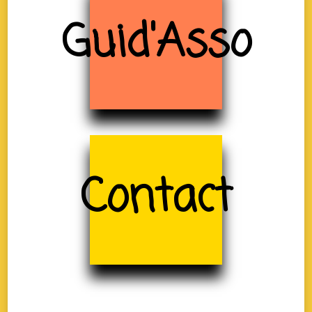
Guid'Asso
Contact