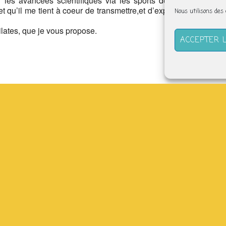
 les avancées scientifiques via les sports de haut niveau. A
t qu’il me tient à coeur de transmettre,et d’explorer encore, car
Nous utilisons des
Pilates, que je vous propose.
ACCEPTER 
(derrière l’abbatiale) –
tefabriquesolidaire.org