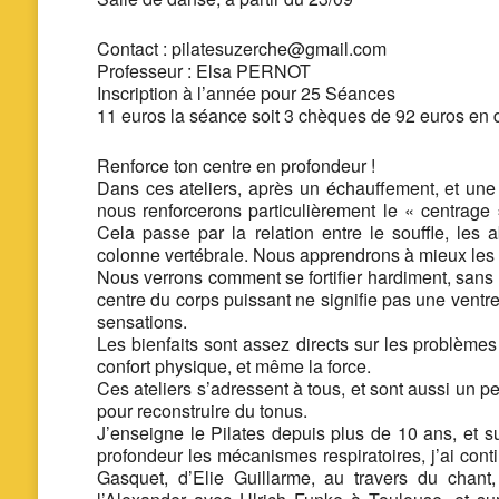
Contact : pilatesuzerche@gmail.com
Professeur : Elsa PERNOT
Inscription à l’année pour 25 Séances
11 euros la séance soit 3 chèques de 92 euros en 
Renforce ton centre en profondeur !
Dans ces ateliers, après un échauffement, et une
nous renforcerons particulièrement le « centrage 
Cela passe par la relation entre le souffle, le
colonne vertébrale. Nous apprendrons à mieux les c
Nous verrons comment se fortifier hardiment, sans «
centre du corps puissant ne signifie pas une ventr
sensations.
Les bienfaits sont assez directs sur les problèmes 
confort physique, et même la force.
Ces ateliers s’adressent à tous, et sont aussi un 
pour reconstruire du tonus.
J’enseigne le Pilates depuis plus de 10 ans, et s
profondeur les mécanismes respiratoires, j’ai cont
Gasquet, d’Elie Guillarme, au travers du chan