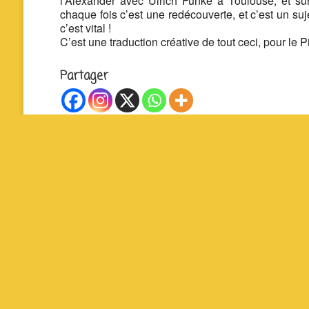
l’Alexander avec Ulrich Funke à Toulouse, et sur
chaque fois c’est une redécouverte, et c’est un suje
c’est vital !
C’est une traduction créative de tout ceci, pour le 
Partager
La P’tite Fabrique Solidaire – Cour Jean Jaurès 
19140 Uzerche – 07 83 93 71 48 – contact@lapti