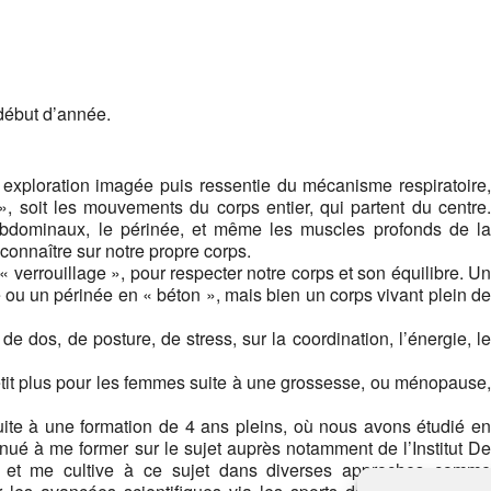
début d’année.
 exploration imagée puis ressentie du mécanisme respiratoire,
», soit les mouvements du corps entier, qui partent du centre.
s abdominaux, le périnée, et même les muscles profonds de la
onnaître sur notre propre corps.
 verrouillage », pour respecter notre corps et son équilibre. Un
e ou un périnée en « béton », mais bien un corps vivant plein de
de dos, de posture, de stress, sur la coordination, l’énergie, le
petit plus pour les femmes suite à une grossesse, ou ménopause,
uite à une formation de 4 ans pleins, où nous avons étudié en
inué à me former sur le sujet auprès notamment de l’Institut De
t, et me cultive à ce sujet dans diverses approches comme