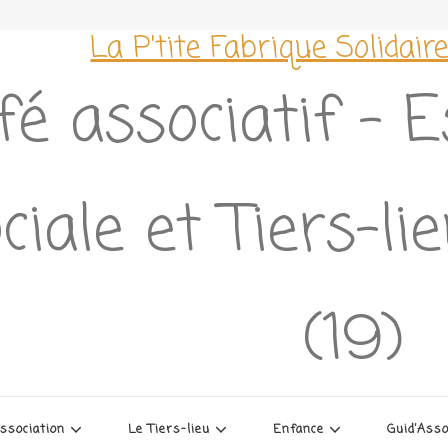
La P'tite Fabrique Solidair
fé associatif – 
ciale et Tiers-l
(19)
association
Le Tiers-lieu
Enfance
Guid’Ass