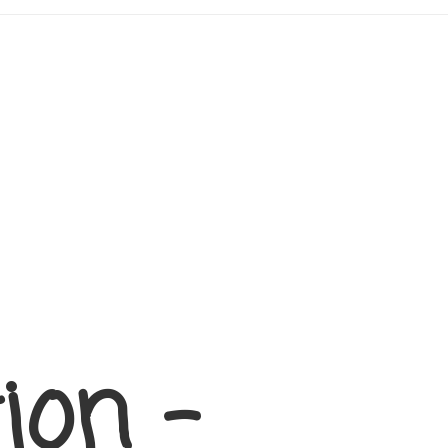
ion –