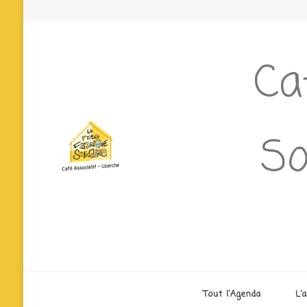
Ca
So
Tout l’Agenda
L’