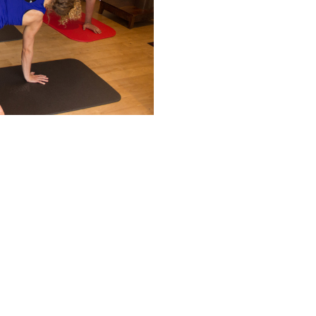
Google
iCalendar
Office 365