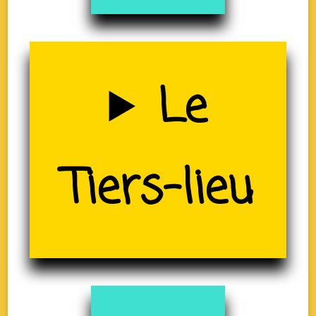
Uzerche
Le
(19)
Tiers-lieu