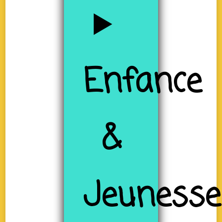
Enfance
&
Jeunesse