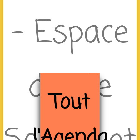
– Espace
de Vie
Tout
l'Agenda