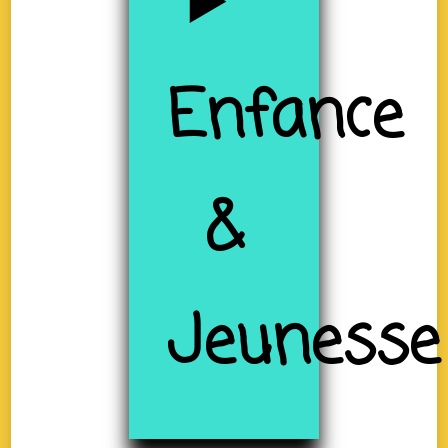
Enfance
&
Jeunesse