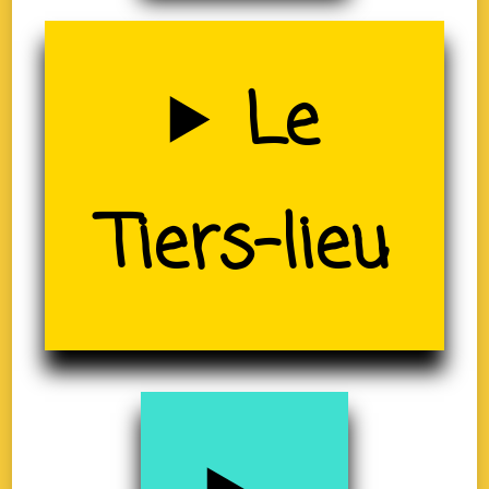
Uzerche
Le
(19)
Tiers-lieu