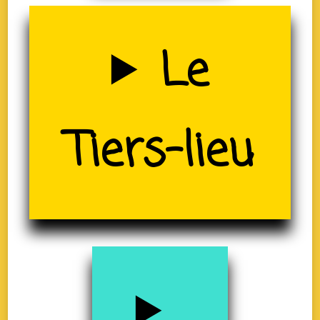
Uzerche
Le
(19)
Tiers-lieu