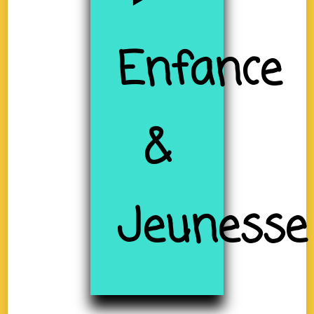
Enfance
&
Jeunesse