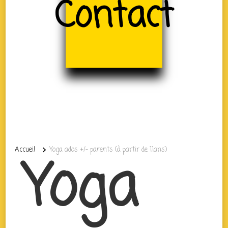
Contact
Accueil
Yoga ados +/- parents (à partir de 11ans)
Yoga