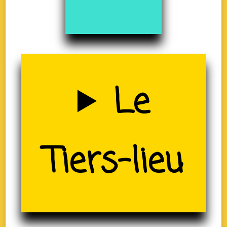
Uzerche
Le
(19)
Tiers-lieu