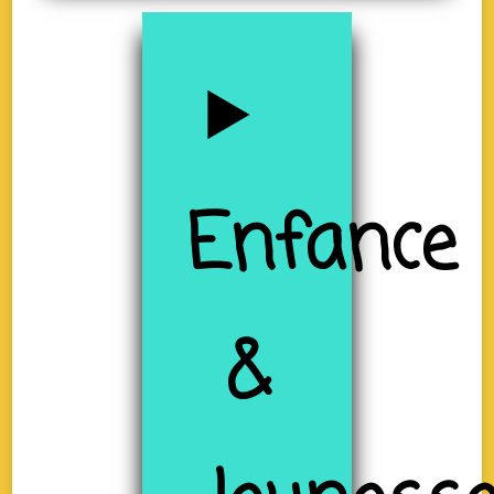
Enfance
&