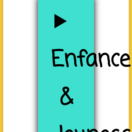
Enfance
&