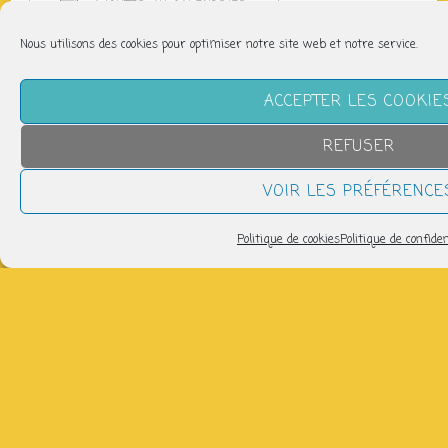
AJOUTER AU CALENDRIER
Télécharger ICS
Calendrier Google
Nous utilisons des cookies pour optimiser notre site web et notre service.
OÙ
ACCEPTER LES COOKIE
Ressourcerie Aux Pas Perdus
10 route de Bellevue, Uzerche
REFUSER
VOIR LES PRÉFÉRENCE
Avec Medication Time et Aux Pas Perdus. Venez
apprendre à réparer vos objets, ordinateurs et
Politique de cookies
Politique de confiden
vêtements avec nos bénévoles.
Cette nouvelle édition du CAFÉ AUTORÉPARATION
se déroulera à la ressourcerie Aux Pas Perdus.
Amenez vos objets à réparer, vêtements, chaussettes,
petits électro-ménager, vélo. L’idée est de vous
accompagner à réparer (si c’est possible) ces objets
que vous n’osez peut-être pas démonter !
Les réparations sont gratuites.