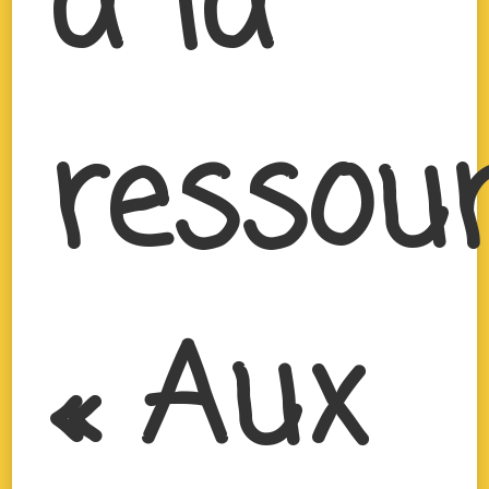
à la
ressour
« Aux