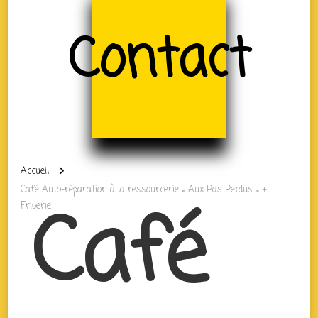
Contact
Accueil
Café Auto-réparation à la ressourcerie « Aux Pas Perdus » +
Café
Friperie