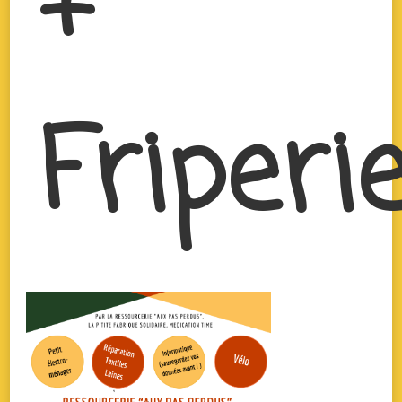
+
Friperi