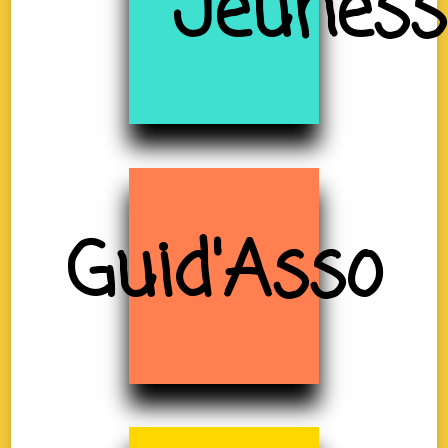
Jeuness
Guid'Asso