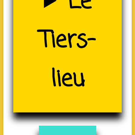
Le
(19)
Tiers-
lieu