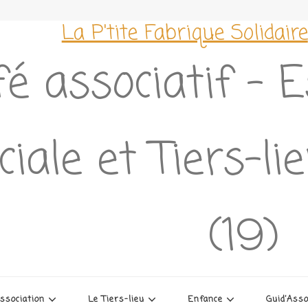
La P'tite Fabrique Solidaire
é associatif – 
ciale et Tiers-l
(19)
association
Le Tiers-lieu
Enfance
Guid’Ass