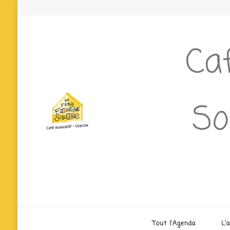
Caf
So
Tout l’Agenda
L’