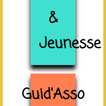
&
Jeunesse
Guid'Asso