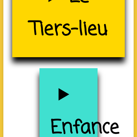
Tiers-lieu
(19)
Enfance