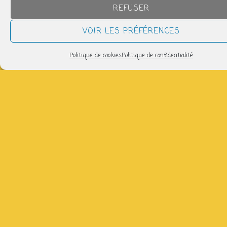
19h30 > 21h00
REFUSER
VOIR LES PRÉFÉRENCES
AJOUTER AU CALENDRIER
Télécharger ICS
Calendrier Google
Politique de cookies
Politique de confidentialité
avec Monique : 06 18 55 48 19, salle polyvalente (sauf
les 08/09)
Partager
NOUS SUIVRE