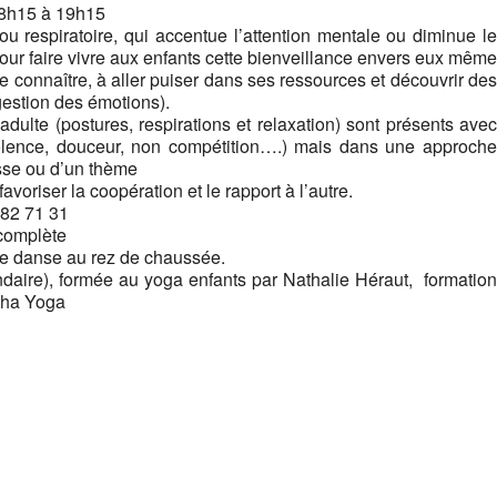
18h15 à 19h15
ou respiratoire, qui accentue l’attention mentale ou diminue le
our faire vivre aux enfants cette bienveillance envers eux même
e connaître, à aller puiser dans ses ressources et découvrir des
gestion des émotions).
dulte (postures, respirations et relaxation) sont présents avec
violence, douceur, non compétition….) mais dans une approche
esse ou d’un thème
oriser la coopération et le rapport à l’autre.
 82 71 31
 complète
de danse au rez de chaussée.
ondaire), formée au yoga enfants par Nathalie Héraut, formation
atha Yoga