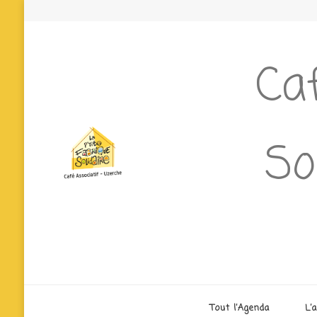
Caf
So
Tout l’Agenda
L’