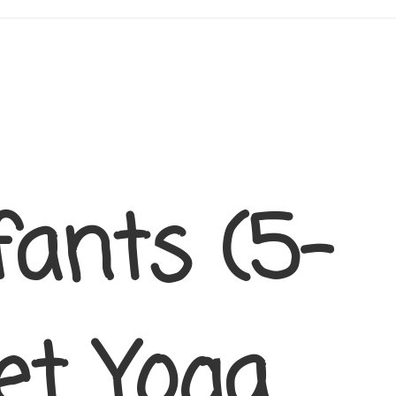
fants (5-
et Yoga