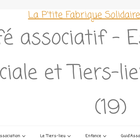
La P'tite Fabrique Solidaire
é associatif – 
ciale et Tiers-l
(19)
association
Le Tiers-lieu
Enfance
Guid’Ass