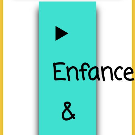
Enfance
&