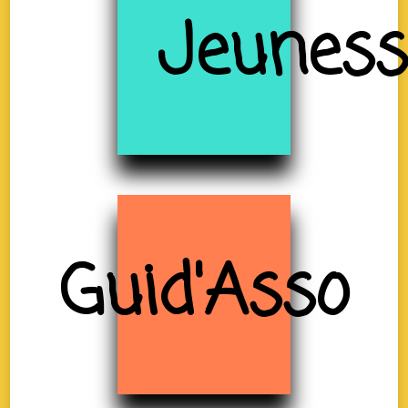
Jeuness
Guid'Asso