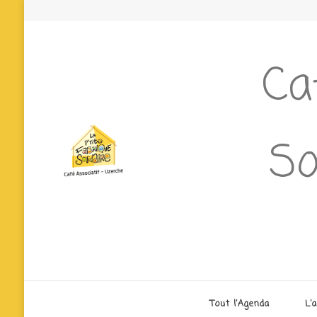
Ca
So
Tout l’Agenda
L’