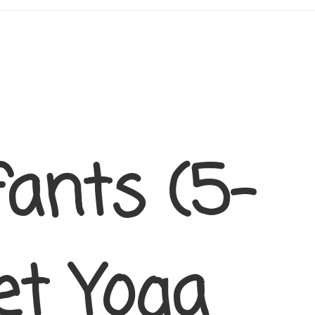
fants (5-
et Yoga