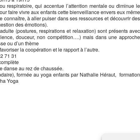
ou respiratoire, qui accentue l’attention mentale ou diminue le
our faire vivre aux enfants cette bienveillance envers eux même
e connaître, à aller puiser dans ses ressources et découvrir des
gestion des émotions).
dulte (postures, respirations et relaxation) sont présents avec
violence, douceur, non compétition….) mais dans une approche
esse ou d’un thème
oriser la coopération et le rapport à l’autre.
82 71 31
 complète
de danse au rez de chaussée.
ondaire), formée au yoga enfants par Nathalie Héraut, formation
atha Yoga