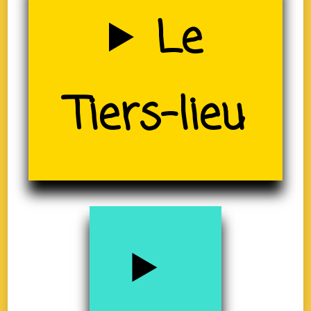
Uzerche
Le
Tiers-lieu
(19)