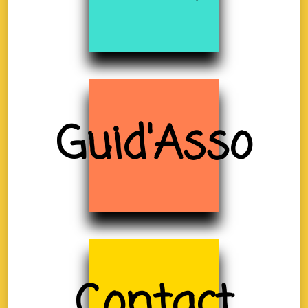
Guid'Asso
Contact