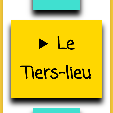
Uzerche
Le
(19)
Tiers-lieu