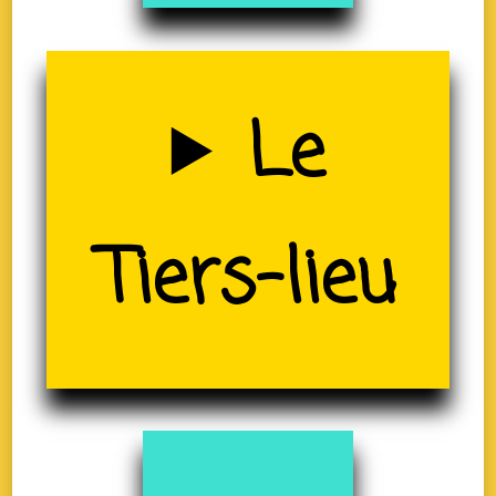
Uzerche
Le
(19)
Tiers-lieu