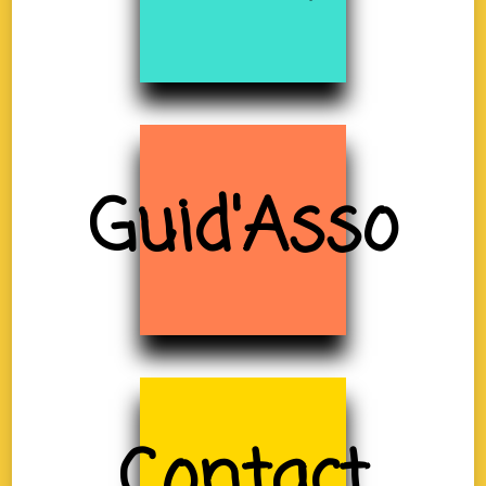
Guid'Asso
Contact