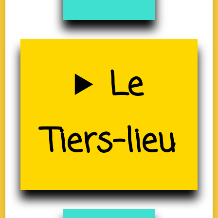
Uzerche
Le
(19)
Tiers-lieu