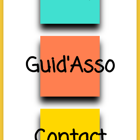
Guid'Asso
Contact