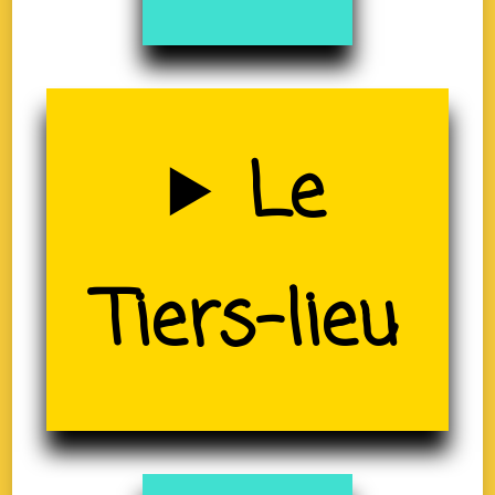
Uzerche
Le
(19)
Tiers-lieu