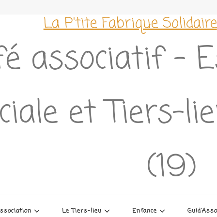
La P'tite Fabrique Solidaire
é associatif – 
ciale et Tiers-l
(19)
association
Le Tiers-lieu
Enfance
Guid’Ass