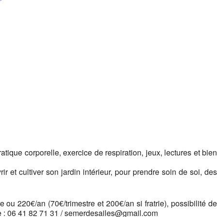
Google
iCalendar
Office 365
ique corporelle, exercice de respiration, jeux, lectures et bien
 et cultiver son jardin intérieur, pour prendre soin de soi, des
ou 220€/an (70€/trimestre et 200€/an si fratrie), possibilité de
le : 06 41 82 71 31 / semerdesailes@gmail.com