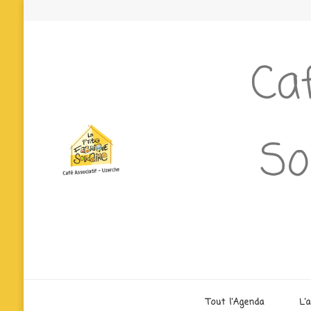
Caf
So
Tout l’Agenda
L’