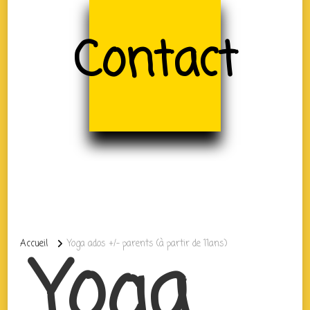
Contact
Accueil
Yoga ados +/- parents (à partir de 11ans)
Yoga