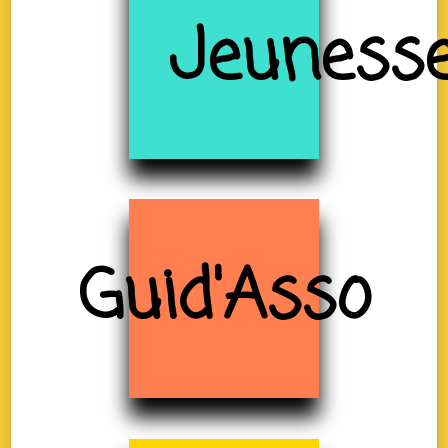
Jeuness
Guid'Asso