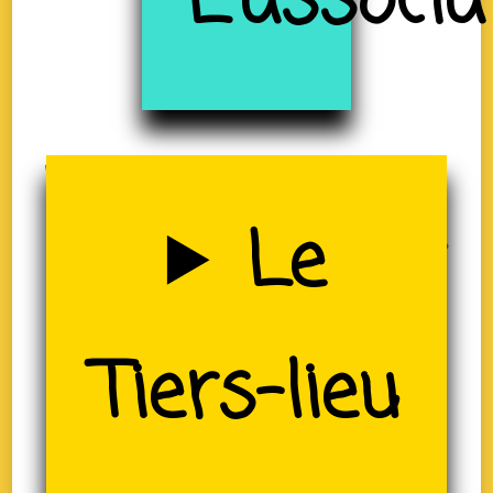
à
L'associa
Uzerche
Le
(19)
Tiers-lieu