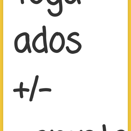
ados
+/-