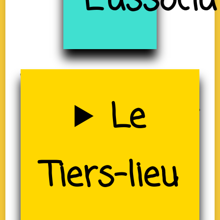
à
L'associa
Uzerche
Le
(19)
Tiers-lieu