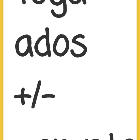
ados
+/-