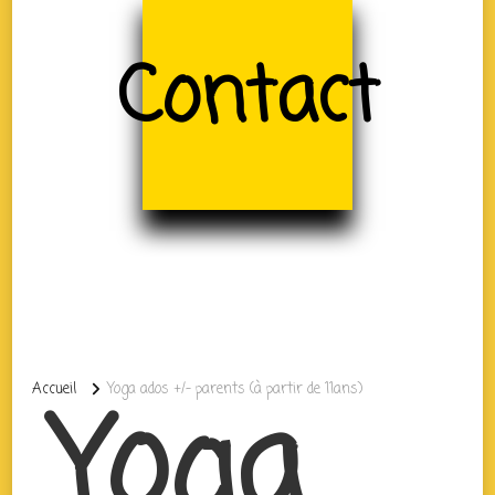
Contact
Accueil
Yoga ados +/- parents (à partir de 11ans)
Yoga