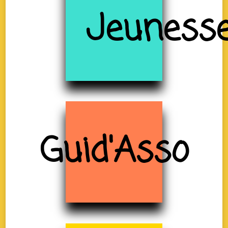
Jeuness
Guid'Asso