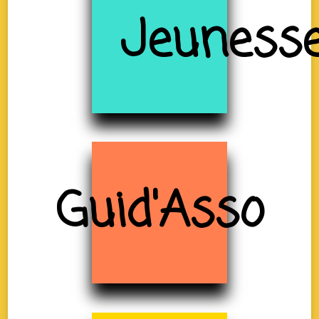
Jeuness
Guid'Asso