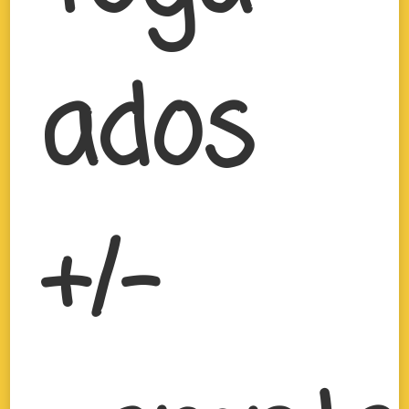
ados
+/-