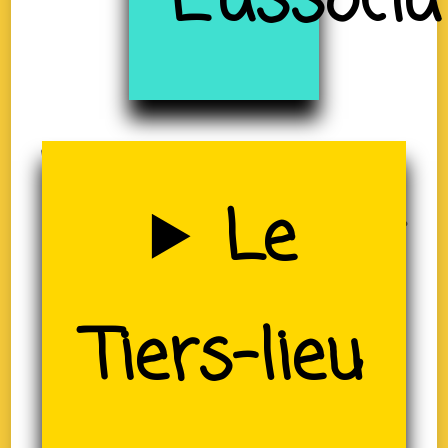
à
L'associa
Uzerche
Le
(19)
Tiers-lieu