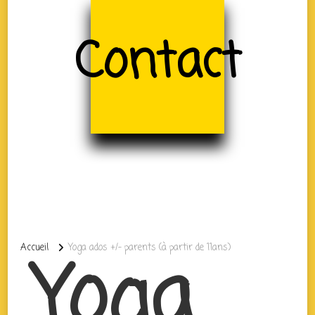
Contact
Accueil
Yoga ados +/- parents (à partir de 11ans)
Yoga