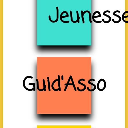
Jeuness
Guid'Asso