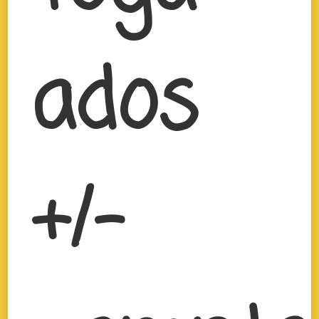
ados
+/-