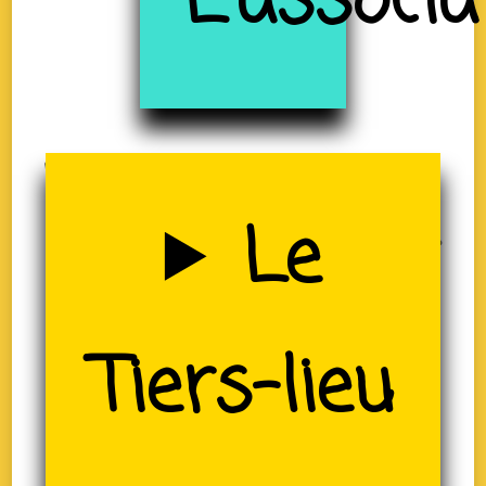
à
L'associa
Uzerche
Le
(19)
Tiers-lieu