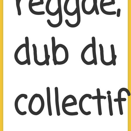
reggae,
dub du
collectif