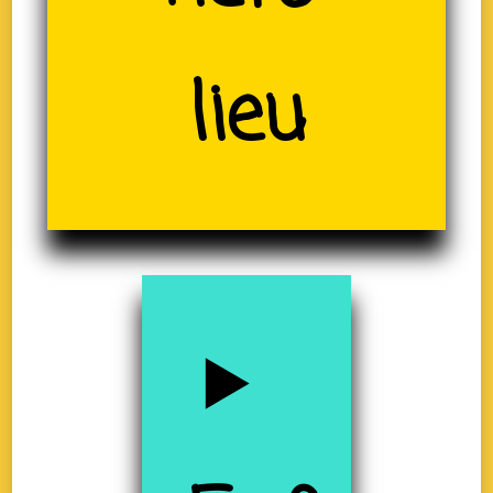
(19)
lieu