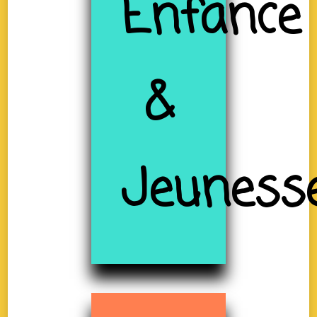
Enfance
&
Jeuness