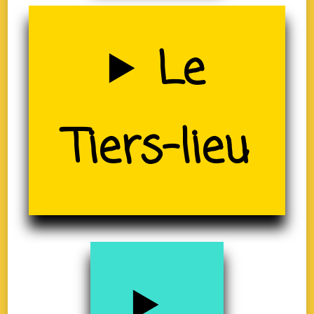
Uzerche
Le
(19)
Tiers-lieu