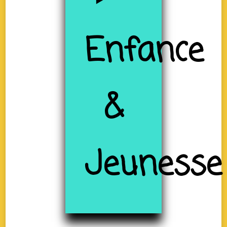
Enfance
&
Jeunesse